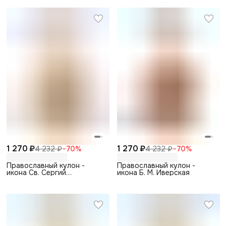
1 270 ₽
1 270 ₽
4 232 ₽
−
70
%
4 232 ₽
−
70
%
Православный кулон -
Православный кулон -
икона Св. Сергий
икона Б. М. Иверская
Радонежский