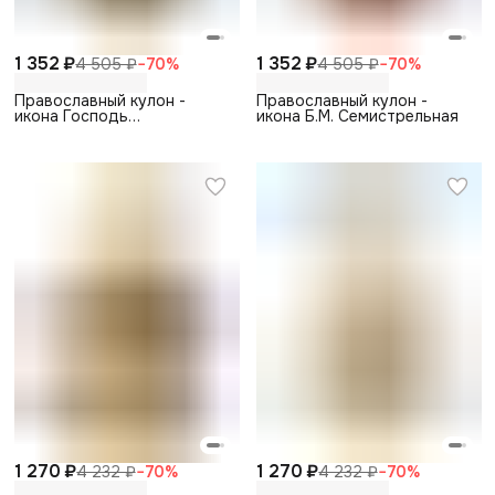
1 352 ₽
1 352 ₽
4 505 ₽
−
70
%
4 505 ₽
−
70
%
Православный кулон -
Православный кулон -
икона Господь
икона Б.М. Семистрельная
Вседержитель
1 270 ₽
1 270 ₽
4 232 ₽
−
70
%
4 232 ₽
−
70
%