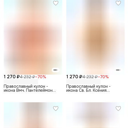
1 270 ₽
1 270 ₽
4 232 ₽
−
70
%
4 232 ₽
−
70
%
Православный кулон -
Православный кулон -
икона Вмч. Пантелеймон
икона Св. Бл. Ксения
Целитель
Петербургская