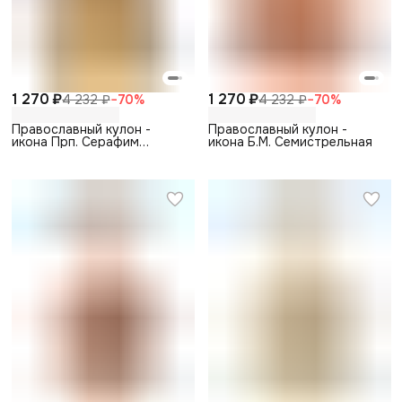
1 270 ₽
1 270 ₽
4 232 ₽
−
70
%
4 232 ₽
−
70
%
Православный кулон -
Православный кулон -
икона Прп. Серафим
икона Б.М. Семистрельная
Саровский