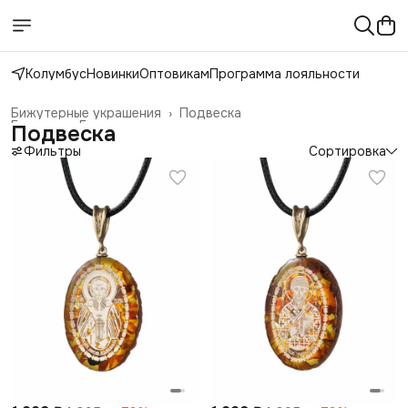
Колумбус
Новинки
Оптовикам
Программа лояльности
Бижутерные украшения
›
Подвеска
Главная
›
Галантерея и аксессуары
›
Подвеска
Фильтры
Сортировка