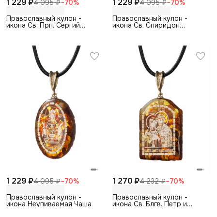
1 229 ₽
1 229 ₽
4 095 ₽
−
70
%
4 095 ₽
−
70
%
Православный кулон -
Православный кулон -
икона Св. Прп. Сергий
икона Св. Спиридон
Радонежский
Тримифунтский
1 229 ₽
1 270 ₽
4 095 ₽
−
70
%
4 232 ₽
−
70
%
Православный кулон -
Православный кулон -
икона Неупиваемая Чаша
икона Св. Блгв. Петр и
Февронья