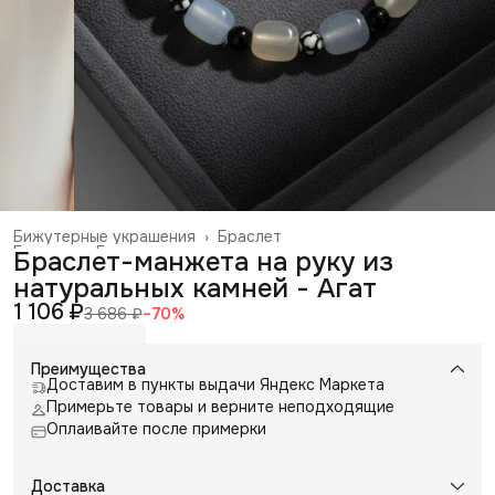
Бижутерные украшения
›
Браслет
Главная
›
Галантерея и аксессуары
›
Браслет-манжета на руку из
натуральных камней - Агат
1 106 ₽
3 686 ₽
−
70
%
Преимущества
Доставим в пункты выдачи Яндекс Маркета
Примерьте товары и верните неподходящие
Оплаивайте после примерки
Доставка