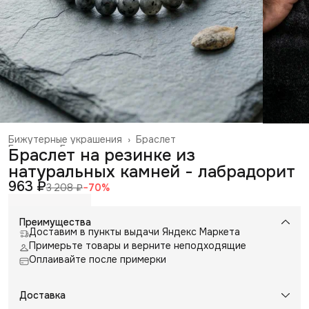
Бижутерные украшения
›
Браслет
Главная
›
Галантерея и аксессуары
›
Браслет на резинке из
натуральных камней - лабрадорит
963 ₽
3 208 ₽
−
70
%
Преимущества
Доставим в пункты выдачи Яндекс Маркета
Примерьте товары и верните неподходящие
Оплаивайте после примерки
Доставка