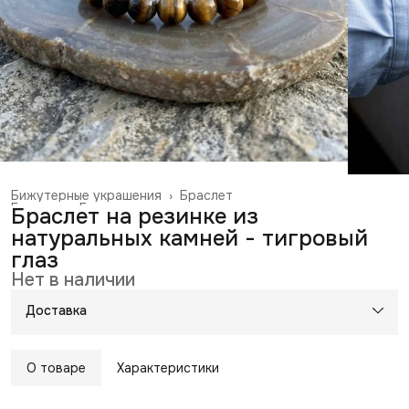
Бижутерные украшения
›
Браслет
Главная
›
Галантерея и аксессуары
›
Браслет на резинке из
натуральных камней - тигровый
глаз
Нет в наличии
Доставка
О товаре
Характеристики