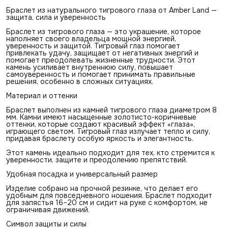
Браслет из натурального тигрового глаза от Amber Land —
защита, сила и уверенность
Браслет из тигрового глаза — это украшение, которое
наполняет своего владельца мощной энергией,
уверенность и защитой. Тигровый глаз помогает
привлекать удачу, защищает от негативных энергий и
помогает преодолевать жизненные трудности. Этот
камень усиливает внутреннюю силу, повышает
самоуверенность и помогает принимать правильные
решения, особенно в сложных ситуациях.
Материал и оттенки
Браслет выполнен из камней тигрового глаза диаметром 8
мм. Камни имеют насыщенные золотисто-коричневые
оттенки, которые создают красивый эффект «глаза»,
играющего светом. Тигровый глаз излучает тепло и силу,
придавая браслету особую яркость и элегантность.
Этот камень идеально подходит для тех, кто стремится к
уверенности, защите и преодолению препятствий.
Удобная посадка и универсальный размер
Изделие собрано на прочной резинке, что делает его
удобным для повседневного ношения. Браслет подходит
для запястья 16–20 см и сидит на руке с комфортом, не
ограничивая движений.
Символ защиты и силы