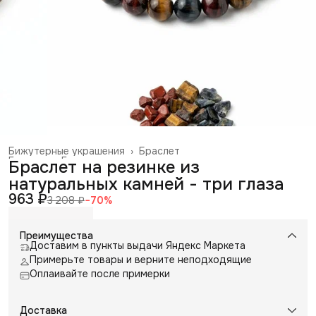
Бижутерные украшения
›
Браслет
Главная
›
Галантерея и аксессуары
›
Браслет на резинке из
натуральных камней - три глаза
963 ₽
3 208 ₽
−
70
%
Преимущества
Доставим в пункты выдачи Яндекс Маркета
Примерьте товары и верните неподходящие
Оплаивайте после примерки
Доставка