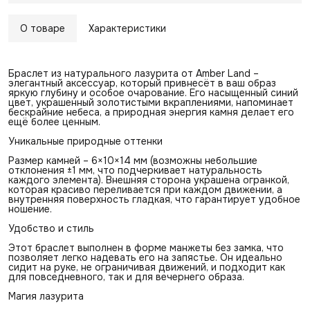
О товаре
Характеристики
Браслет из натурального лазурита от Amber Land –
элегантный аксессуар, который привнесёт в ваш образ
яркую глубину и особое очарование. Его насыщенный синий
цвет, украшенный золотистыми вкраплениями, напоминает
бескрайние небеса, а природная энергия камня делает его
ещё более ценным.
Уникальные природные оттенки
Размер камней – 6×10×14 мм (возможны небольшие
отклонения ±1 мм, что подчеркивает натуральность
каждого элемента). Внешняя сторона украшена огранкой,
которая красиво переливается при каждом движении, а
внутренняя поверхность гладкая, что гарантирует удобное
ношение.
Удобство и стиль
Этот браслет выполнен в форме манжеты без замка, что
позволяет легко надевать его на запястье. Он идеально
сидит на руке, не ограничивая движений, и подходит как
для повседневного, так и для вечернего образа.
Магия лазурита