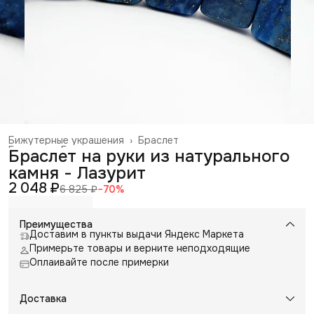
Бижутерные украшения
›
Браслет
Главная
›
Галантерея и аксессуары
›
Браслет на руки из натурального
камня - Лазурит
2 048 ₽
6 825 ₽
−
70
%
Преимущества
Доставим в пункты выдачи Яндекс Маркета
Примерьте товары и верните неподходящие
Оплаивайте после примерки
Доставка