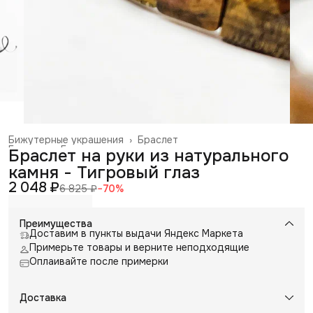
Бижутерные украшения
›
Браслет
Главная
›
Галантерея и аксессуары
›
Браслет на руки из натурального
камня - Тигровый глаз
2 048 ₽
6 825 ₽
−
70
%
Преимущества
Доставим в пункты выдачи Яндекс Маркета
Примерьте товары и верните неподходящие
Оплаивайте после примерки
Доставка