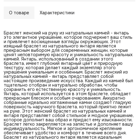
О товаре
Характеристики
Браслет женский на руку из натуральных камней - янтарь
это элегантное украшение, которое подчеркнет ваш стиль
и привлечет восхищенные взгляды окружающих. Этот
изящный браслет из натурального янтаря является
прекрасным выбором для современных женщин, которые
ценят неповторимую красоту и уникальность натуральных
камней. Янтарь, использованный в создании этого
браслета, имеет глубокий янтарный цвет и природную
текстуру, которая делает каждый экземпляр этого
украшения уникальным и особенным. Браслет женский из
натуральных камней - янтарь представляет собой
настоящее произведение искусства. Каждый из камней был
тщательно отобран и натурально обработан, чтобы
сохранить его естественную красоту и уникальность.
Янтарь, который используется в этом браслете, обладает
прекрасным блеском и особым очарованием. Аккуратно
собранные идеально изглаженные камни создают гладкую
поверхность наручного браслета, который приятно лежит
на руке. Этот женский браслет из натуральных камней и
янтаря представляет собой стильное и модное украшение,
которое дополнит ваш образ и придаст ему изысканности.
Браслет легко закрепляется на запястье и дополняет вашу
индивидуальность. Мягкое и эргономичное крепление
обеспечивает удобство и комфорт в течение всего дня.
Браслет из натурального янтаря является идеальным