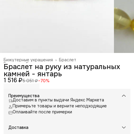
Бижутерные украшения
›
Браслет
Главная
›
Галантерея и аксессуары
›
Браслет на руку из натуральных
камней - янтарь
1 516 ₽
5 051 ₽
−
70
%
Преимущества
Доставим в пункты выдачи Яндекс Маркета
Примерьте товары и верните неподходящие
Оплаивайте после примерки
Доставка