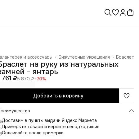
алантерея и аксессуары
›
Бижутерные украшения
›
Браслет
лавная
›
Браслет на руку из натуральных
камней - янтарь
1 761 ₽
5 870 ₽
−
70
%
Добавить в корзину
Преимущества
Доставим в пункты выдачи Яндекс Маркета
Примерьте товары и верните неподходящие
Оплаивайте после примерки