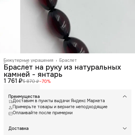
Бижутерные украшения
›
Браслет
Главная
›
Галантерея и аксессуары
›
Браслет на руку из натуральных
камней - янтарь
1 761 ₽
5 870 ₽
−
70
%
Преимущества
Доставим в пункты выдачи Яндекс Маркета
Примерьте товары и верните неподходящие
Оплаивайте после примерки
Доставка