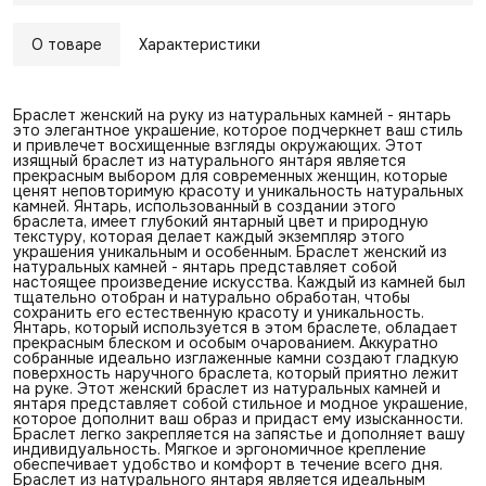
О товаре
Характеристики
Браслет женский на руку из натуральных камней - янтарь
это элегантное украшение, которое подчеркнет ваш стиль
и привлечет восхищенные взгляды окружающих. Этот
изящный браслет из натурального янтаря является
прекрасным выбором для современных женщин, которые
ценят неповторимую красоту и уникальность натуральных
камней. Янтарь, использованный в создании этого
браслета, имеет глубокий янтарный цвет и природную
текстуру, которая делает каждый экземпляр этого
украшения уникальным и особенным. Браслет женский из
натуральных камней - янтарь представляет собой
настоящее произведение искусства. Каждый из камней был
тщательно отобран и натурально обработан, чтобы
сохранить его естественную красоту и уникальность.
Янтарь, который используется в этом браслете, обладает
прекрасным блеском и особым очарованием. Аккуратно
собранные идеально изглаженные камни создают гладкую
поверхность наручного браслета, который приятно лежит
на руке. Этот женский браслет из натуральных камней и
янтаря представляет собой стильное и модное украшение,
которое дополнит ваш образ и придаст ему изысканности.
Браслет легко закрепляется на запястье и дополняет вашу
индивидуальность. Мягкое и эргономичное крепление
обеспечивает удобство и комфорт в течение всего дня.
Браслет из натурального янтаря является идеальным