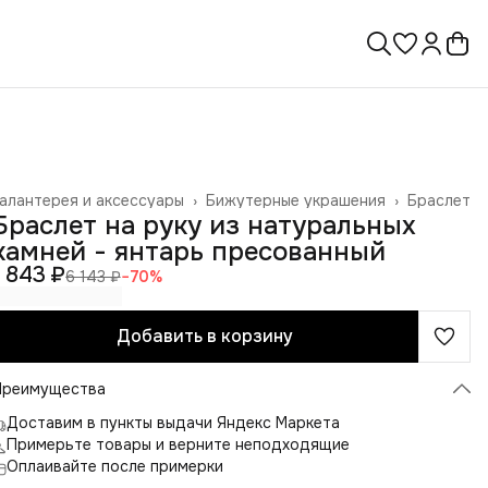
алантерея и аксессуары
›
Бижутерные украшения
›
Браслет
лавная
›
Браслет на руку из натуральных
камней - янтарь пресованный
1 843 ₽
6 143 ₽
−
70
%
Добавить в корзину
Преимущества
Доставим в пункты выдачи Яндекс Маркета
Примерьте товары и верните неподходящие
Оплаивайте после примерки