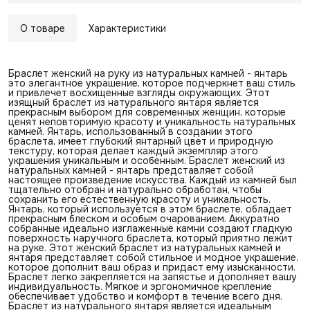
О товаре
Характеристики
Браслет женский на руку из натуральных камней - янтарь
это элегантное украшение, которое подчеркнет ваш стиль
и привлечет восхищенные взгляды окружающих. Этот
изящный браслет из натурального янтаря является
прекрасным выбором для современных женщин, которые
ценят неповторимую красоту и уникальность натуральных
камней. Янтарь, использованный в создании этого
браслета, имеет глубокий янтарный цвет и природную
текстуру, которая делает каждый экземпляр этого
украшения уникальным и особенным. Браслет женский из
натуральных камней - янтарь представляет собой
настоящее произведение искусства. Каждый из камней был
тщательно отобран и натурально обработан, чтобы
сохранить его естественную красоту и уникальность.
Янтарь, который используется в этом браслете, обладает
прекрасным блеском и особым очарованием. Аккуратно
собранные идеально изглаженные камни создают гладкую
поверхность наручного браслета, который приятно лежит
на руке. Этот женский браслет из натуральных камней и
янтаря представляет собой стильное и модное украшение,
которое дополнит ваш образ и придаст ему изысканности.
Браслет легко закрепляется на запястье и дополняет вашу
индивидуальность. Мягкое и эргономичное крепление
обеспечивает удобство и комфорт в течение всего дня.
Браслет из натурального янтаря является идеальным