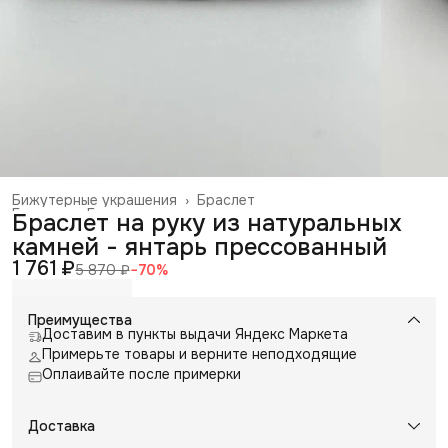
Бижутерные украшения
›
Браслет
Главная
›
Галантерея и аксессуары
›
Браслет на руку из натуральных
камней - янтарь прессованный
1 761 ₽
5 870 ₽
−
70
%
Преимущества
Доставим в пункты выдачи Яндекс Маркета
Примерьте товары и верните неподходящие
Оплаивайте после примерки
Доставка