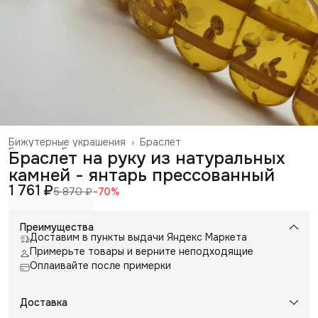
Бижутерные украшения
›
Браслет
Главная
›
Галантерея и аксессуары
›
Браслет на руку из натуральных
камней - янтарь прессованный
1 761 ₽
5 870 ₽
−
70
%
Преимущества
Доставим в пункты выдачи Яндекс Маркета
Примерьте товары и верните неподходящие
Оплаивайте после примерки
Доставка