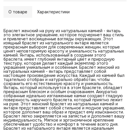
О товаре
Характеристики
Браслет женский на руку из натуральных камней - янтарь
это элегантное украшение, которое подчеркнет ваш стиль
и привлечет восхищенные взгляды окружающих. Этот
изящный браслет из натурального янтаря является
прекрасным выбором для современных женщин, которые
ценят неповторимую красоту и уникальность натуральных
камней. Янтарь, использованный в создании этого
браслета, имеет глубокий янтарный цвет и природную
текстуру, которая делает каждый экземпляр этого
украшения уникальным и особенным. Браслет женский из
натуральных камней - янтарь представляет собой
настоящее произведение искусства. Каждый из камней был
тщательно отобран и натурально обработан, чтобы
сохранить его естественную красоту и уникальность.
Янтарь, который используется в этом браслете, обладает
прекрасным блеском и особым очарованием. Аккуратно
собранные идеально изглаженные камни создают гладкую
поверхность наручного браслета, который приятно лежит
на руке. Этот женский браслет из натуральных камней и
янтаря представляет собой стильное и модное украшение,
которое дополнит ваш образ и придаст ему изысканности.
Браслет легко закрепляется на запястье и дополняет вашу
индивидуальность. Мягкое и эргономичное крепление
обеспечивает удобство и комфорт в течение всего дня.
Браслет из натурального янтаря является идеальным