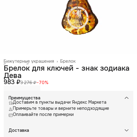
Бижутерные украшения
›
Брелок
Главная
›
Галантерея и аксессуары
›
Брелок для ключей - знак зодиака
Дева
983 ₽
3 276 ₽
−
70
%
Преимущества
Доставим в пункты выдачи Яндекс Маркета
Примерьте товары и верните неподходящие
Оплаивайте после примерки
Доставка