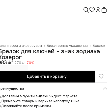
алантерея и аксессуары
›
Бижутерные украшения
›
Брелок
лавная
›
Брелок для ключей - знак зодиака
Козерог
983 ₽
3 276 ₽
−
70
%
Добавить в корзину
Преимущества
Доставим в пункты выдачи Яндекс Маркета
Примерьте товары и верните неподходящие
Оплаивайте после примерки