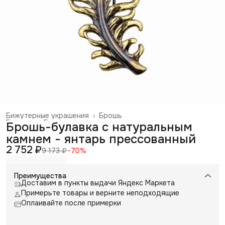
Бижутерные украшения
›
Брошь
Главная
›
Галантерея и аксессуары
›
Брошь-булавка с натуральным
камнем - янтарь прессованный
2 752 ₽
9 173 ₽
−
70
%
Преимущества
Доставим в пункты выдачи Яндекс Маркета
Примерьте товары и верните неподходящие
Оплаивайте после примерки