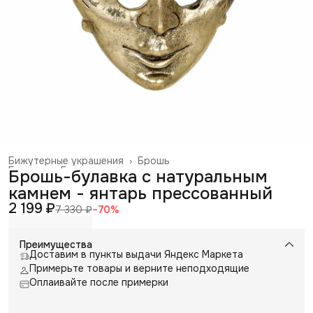
Бижутерные украшения
›
Брошь
Главная
›
Галантерея и аксессуары
›
Брошь-булавка с натуральным
камнем - янтарь прессованный
2 199 ₽
7 330 ₽
−
70
%
Преимущества
Доставим в пункты выдачи Яндекс Маркета
Примерьте товары и верните неподходящие
Оплаивайте после примерки