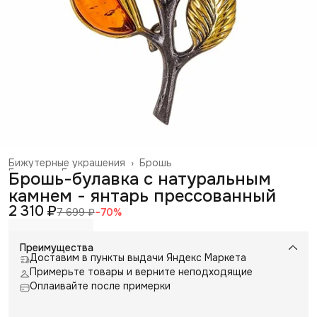
Бижутерные украшения
›
Брошь
Главная
›
Галантерея и аксессуары
›
Брошь-булавка с натуральным
камнем - янтарь прессованный
2 310 ₽
7 699 ₽
−
70
%
Преимущества
Доставим в пункты выдачи Яндекс Маркета
Примерьте товары и верните неподходящие
Оплаивайте после примерки