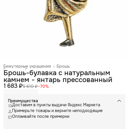
Бижутерные украшения
›
Брошь
Главная
›
Галантерея и аксессуары
›
Брошь-булавка с натуральным
камнем - янтарь прессованный
1 683 ₽
5 610 ₽
−
70
%
Преимущества
Доставим в пункты выдачи Яндекс Маркета
Примерьте товары и верните неподходящие
Оплаивайте после примерки