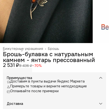
Бижутерные украшения
›
Брошь
Главная
›
Галантерея и аксессуары
›
Брошь-булавка с натуральным
камнем - янтарь прессованный
2 531 ₽
8 436 ₽
−
70
%
Преимущества
Доставим в пункты выдачи Яндекс Маркета
Примерьте товары и верните неподходящие
Оплаивайте после примерки
Доставка