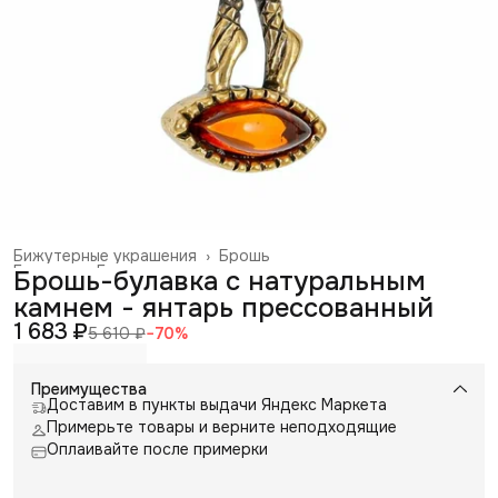
Бижутерные украшения
›
Брошь
Главная
›
Галантерея и аксессуары
›
Брошь-булавка с натуральным
камнем - янтарь прессованный
1 683 ₽
5 610 ₽
−
70
%
Преимущества
Доставим в пункты выдачи Яндекс Маркета
Примерьте товары и верните неподходящие
Оплаивайте после примерки