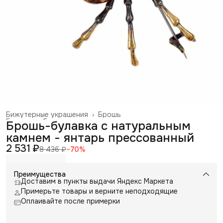
Бижутерные украшения
›
Брошь
Главная
›
Галантерея и аксессуары
›
Брошь-булавка с натуральным
камнем - янтарь прессованный
2 531 ₽
8 436 ₽
−
70
%
Преимущества
Доставим в пункты выдачи Яндекс Маркета
Примерьте товары и верните неподходящие
Оплаивайте после примерки