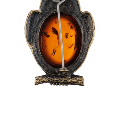
Р
В
Т
В
У
К
Г
П
К
у
В