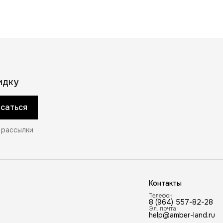
идку
саться
 рассылки
Контакты
Телефон
8 (964) 557-82-28
Эл. почта
help@amber-land.ru