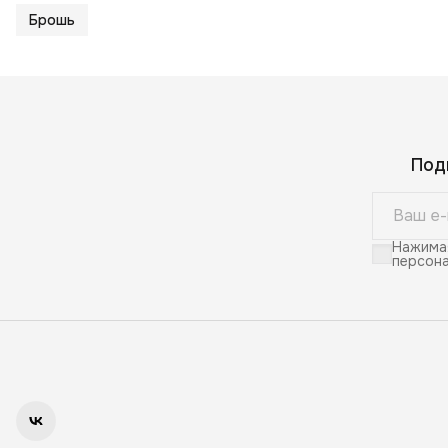
Брошь
Под
Нажимая
персона