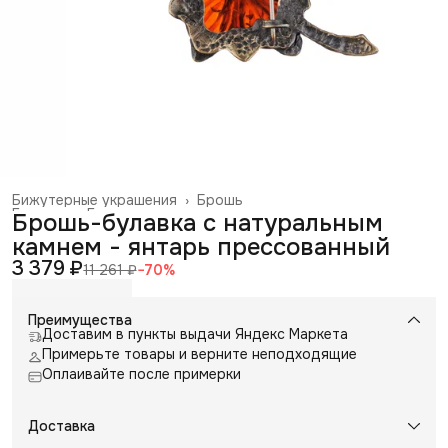
Бижутерные украшения
›
Брошь
Главная
›
Галантерея и аксессуары
›
Брошь-булавка с натуральным
камнем - янтарь прессованный
3 379 ₽
11 261 ₽
−
70
%
Преимущества
Доставим в пункты выдачи Яндекс Маркета
Примерьте товары и верните неподходящие
Оплаивайте после примерки
Доставка