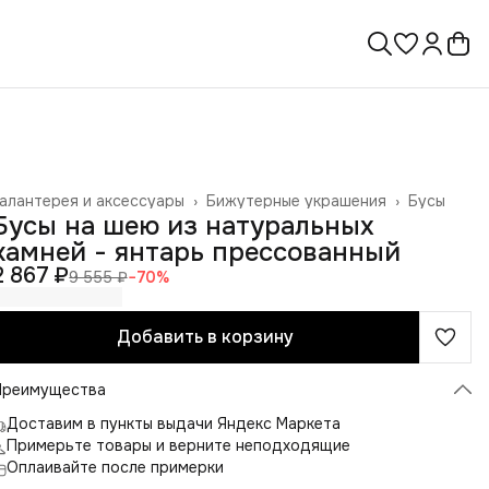
алантерея и аксессуары
›
Бижутерные украшения
›
Бусы
лавная
›
Бусы на шею из натуральных
камней - янтарь прессованный
2 867 ₽
9 555 ₽
−
70
%
Добавить в корзину
Преимущества
Доставим в пункты выдачи Яндекс Маркета
Примерьте товары и верните неподходящие
Оплаивайте после примерки