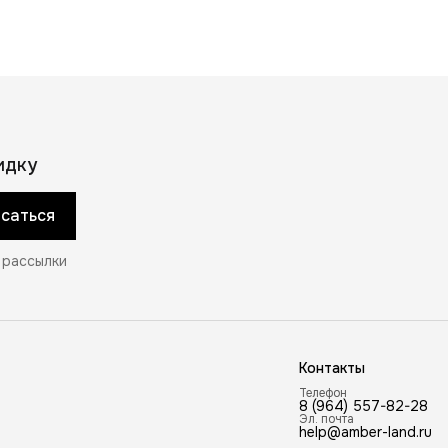
идку
саться
 рассылки
Контакты
Телефон
8 (964) 557-82-28
Эл. почта
help@amber-land.ru