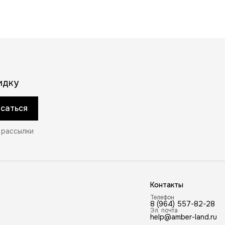
идку
саться
 рассылки
Контакты
Телефон
8 (964) 557-82-28
Эл. почта
help@amber-land.ru