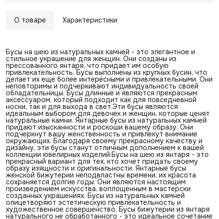
О товаре
Характеристики
Бусы на шею из натуральных камней - это элегантное и
стильное украшение для женщин. Они созданы из
прессованного янтаря, что придает им особую
привлекательность. Бусы выполнены из крупных бусин, что
делает их еще более интересными и привлекательными. Они
неповторимы и подчеркивают индивидуальность своей
обладательницы. Бусы длинные и являются прекрасным
аксессуаром, который подходит как для повседневной
носки, так и для выхода в свет.Эти бусы являются
идеальным выбором для девочек и женщин, которые ценят
натуральные камни. Янтарные бусы из натуральных камней
придают изысканности и роскоши вашему образу. Они
подчеркнут вашу женственность и привлекут внимание
окружающих. Благодаря своему прекрасному качеству и
дизайну, эти бусы станут отличным дополнением к вашей
коллекции ювелирных изделий.Бусы на шею из янтаря - это
прекрасный вариант для тех, кто хочет придать своему
образу изящности и оригинальности. Янтарные бусы
женской бижутерии неподвластны времени, их красота
сохраняется долгие годы. Они являются настоящим
произведением искусства, воплощенным в мастерски
созданных украшениях. Бусы из натуральных камней
олицетворяют эстетическую привлекательность и
художественное совершенство. Бусы бижутерии из янтаря
натурального не обработанного - это идеальное сочетание