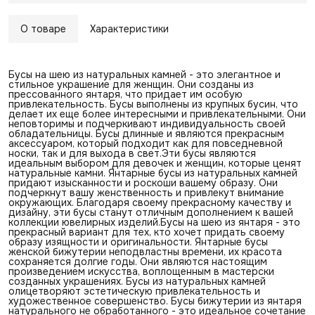
О товаре
Характеристики
Бусы на шею из натуральных камней - это элегантное и
стильное украшение для женщин. Они созданы из
прессованного янтаря, что придает им особую
привлекательность. Бусы выполнены из крупных бусин, что
делает их еще более интересными и привлекательными. Они
неповторимы и подчеркивают индивидуальность своей
обладательницы. Бусы длинные и являются прекрасным
аксессуаром, который подходит как для повседневной
носки, так и для выхода в свет.Эти бусы являются
идеальным выбором для девочек и женщин, которые ценят
натуральные камни. Янтарные бусы из натуральных камней
придают изысканности и роскоши вашему образу. Они
подчеркнут вашу женственность и привлекут внимание
окружающих. Благодаря своему прекрасному качеству и
дизайну, эти бусы станут отличным дополнением к вашей
коллекции ювелирных изделий.Бусы на шею из янтаря - это
прекрасный вариант для тех, кто хочет придать своему
образу изящности и оригинальности. Янтарные бусы
женской бижутерии неподвластны времени, их красота
сохраняется долгие годы. Они являются настоящим
произведением искусства, воплощенным в мастерски
созданных украшениях. Бусы из натуральных камней
олицетворяют эстетическую привлекательность и
художественное совершенство. Бусы бижутерии из янтаря
натурального не обработанного - это идеальное сочетание