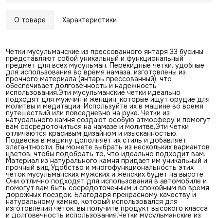
О товаре
Характеристики
Четки мусульманские из прессованного янтаря 33 бусины
представляют собой уникальный и функциональный
предмет для всех мусульман. Перекидные четки, удобные
для использования во время намаза, изготовлены из
прочного материала (янтарь прессованный), что
обеспечивает долговечность и надежность
использования.Эти мусульманские четки идеально
подходят для мужчин и женщин, которые ищут орудие для
молитвы и медитации. Используйте их в машине во время
путешествий или повседневно на руке. Четки из
натурального камня создают особую атмосферу и помогут
вам сосредоточиться на намазе и молитве.Эти четки
отличаются красивым дизайном и изысканностью.
Подвеска в машину дополняет их стиль и добавляет
элегантности. Вы можете выбрать из нескольких вариантов
цветов, чтобы подобрать то, что идеально подходит вам.
Материал из натурального камня придает им уникальный и
прочный вид.Удобство и многофункциональность этих
четок мусульманских мужских и женских будет на высоте.
Они отлично подходят для использования в автомобиле и
помогут вам быть сосредоточенным и спокойным во время
дорожных поездок. Благодаря прекрасному качеству и
натуральному камню, который использовался для
изготовления четок, вы получите продукт высокого класса
и долговечность использования.Четки мусульманские из