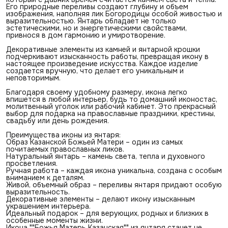
Его природные переливы создают глубину и объем
изображения, наполняя лик Богородицы особой живостью и
выразительностью. Янтарь обладает не только
эстетическими, но и энергетическими свойствами,
привнося в дом гармонию и умиротворение.
Декоративные элементы из камней и янтарной крошки
подчеркивают изысканность работы, превращая икону в
настоящее произведение искусства. Каждое изделие
создается вручную, что делает его уникальным и
неповторимым.
Благодаря своему удобному размеру, икона легко
впишется в любой интерьер, будь то домашний иконостас,
молитвенный уголок или рабочий кабинет. Это прекрасный
выбор для подарка на православные праздники, крестины,
свадьбу или день рождения.
Преимущества иконы из янтаря:
Образ Казанской Божьей Матери – один из самых
почитаемых православных ликов.
Натуральный янтарь – камень света, тепла и духовного
просветления.
Ручная работа – каждая икона уникальна, создана с особым
вниманием к деталям.
Живой, объемный образ – переливы янтаря придают особую
выразительность.
Декоративные элементы – делают икону изысканным
украшением интерьера.
Идеальный подарок – для верующих, родных и близких в
особенные моменты жизни.
Икона ""Божья Матерь Казанская"" из янтаря станет не