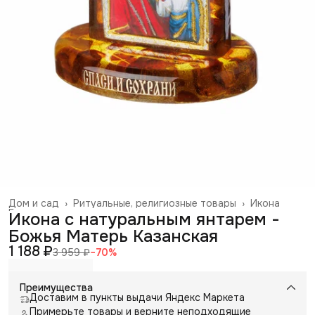
Дом и сад
›
Ритуальные, религиозные товары
›
Икона
Главная
›
Икона с натуральным янтарем -
Божья Матерь Казанская
1 188 ₽
3 959 ₽
−
70
%
Преимущества
Доставим в пункты выдачи Яндекс Маркета
Примерьте товары и верните неподходящие