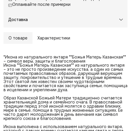
Оплаивайте после примерки
Доставка
О товаре
Характеристики
"Икона из натурального янтаря ""Божья Матерь Казанская""
– символ веры, защиты и благословения
Икона ""Божья Матерь Казанская"" из натурального янтаря
– это не просто произведение искусства, а один из самых
почитаемых православных образов, дарующий верующим
защиту, покровительство и утешение в трудные времена.
Этот святой лик известен своими чудотворными
свойствами и почитается как заступница семьи, помощница
в исцелении и укреплении духа.
Образ Казанской Божьей Матери традиционно считается
хранительницей дома и семейного очага. В православной
традиции перед этой иконой молятся о здравии близких,
мире в семье, помощи в трудных жизненных ситуациях. Ее
часто дарят молодоженам в день венчания как символ
крепкого союза и благословения.
Икона выполнена с использованием натурального янтаря,
который с давних времен считается камнем света и тепла.