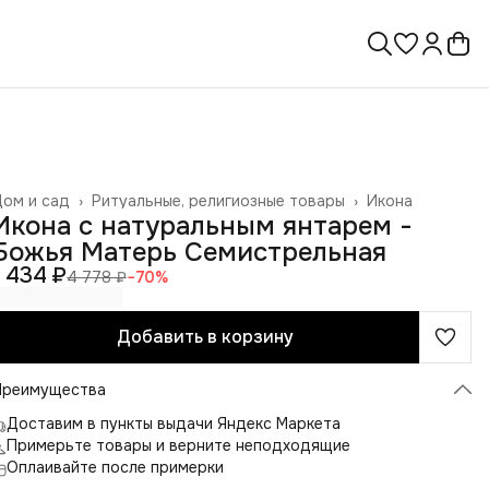
ом и сад
›
Ритуальные, религиозные товары
›
Икона
лавная
›
Икона с натуральным янтарем -
Божья Матерь Семистрельная
1 434 ₽
4 778 ₽
−
70
%
Добавить в корзину
Преимущества
Доставим в пункты выдачи Яндекс Маркета
Примерьте товары и верните неподходящие
Оплаивайте после примерки