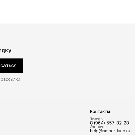
идку
саться
 рассылки
Контакты
Телефон
8 (964) 557-82-28
Эл. почта
help@amber-land.ru