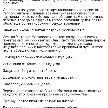
молитвой.
Основа из натурального янтаря наполняет икону светом и
теплом. Янтарь с давних времен считается символом
гармонии, чистоты и божественной защиты. Его природные
переливы создают эффект мягкого свечения, делая святой
образ еще более глубоким и одухотворенным.
Значение иконы ""Святая Матрона Московская""
Святая Матрона Московская считается одной из самых
почитаемых русских святых. Она с детства обладала даром
предвидения и помощи людям, а при жизни утешала,
исцеляла больных и наставляла на правильный путь. К этой
иконе обращаются с молитвами о:
Помощи в сложных жизненных ситуациях,
Исцелении от болезней и недугов,
Защите от бед и нечистой силы,
Душевном спокойствии, вере и мудрости,
Благополучии семьи и детей.
Верующие считают, что Святая Матрона слышит молитвы
каждого, кто искренне просит ее заступничества.
Преимущества иконы из латуни на янтаре:
Латунное литье – детализированное, объемное