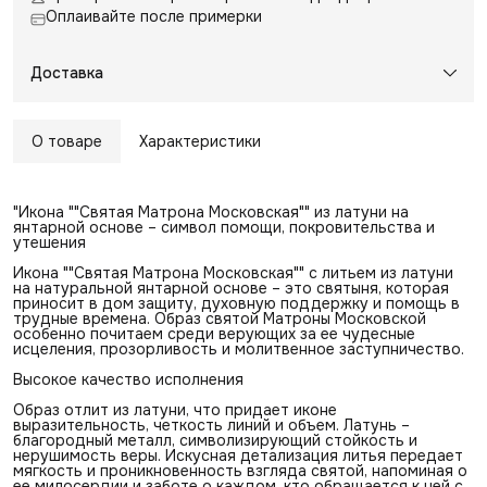
Оплаивайте после примерки
Доставка
О товаре
Характеристики
"Икона ""Святая Матрона Московская"" из латуни на
янтарной основе – символ помощи, покровительства и
утешения
Икона ""Святая Матрона Московская"" с литьем из латуни
на натуральной янтарной основе – это святыня, которая
приносит в дом защиту, духовную поддержку и помощь в
трудные времена. Образ святой Матроны Московской
особенно почитаем среди верующих за ее чудесные
исцеления, прозорливость и молитвенное заступничество.
Высокое качество исполнения
Образ отлит из латуни, что придает иконе
выразительность, четкость линий и объем. Латунь –
благородный металл, символизирующий стойкость и
нерушимость веры. Искусная детализация литья передает
мягкость и проникновенность взгляда святой, напоминая о
ее милосердии и заботе о каждом, кто обращается к ней с