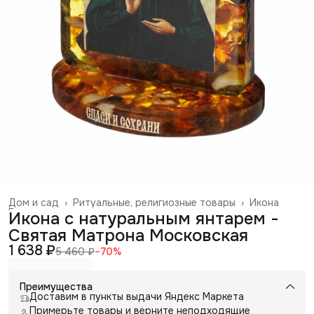
Дом и сад
›
Ритуальные, религиозные товары
›
Икона
Главная
›
Икона с натуральным янтарем -
Святая Матрона Московская
1 638 ₽
5 460 ₽
−
70
%
Преимущества
Доставим в пункты выдачи Яндекс Маркета
Примерьте товары и верните неподходящие