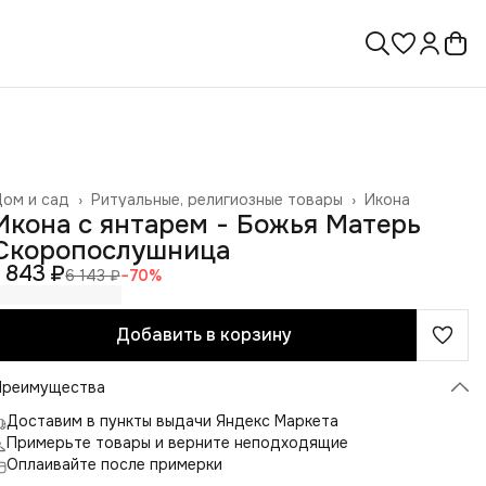
ом и сад
›
Ритуальные, религиозные товары
›
Икона
лавная
›
Икона с янтарем - Божья Матерь
Скоропослушница
1 843 ₽
6 143 ₽
−
70
%
Добавить в корзину
Преимущества
Доставим в пункты выдачи Яндекс Маркета
Примерьте товары и верните неподходящие
Оплаивайте после примерки