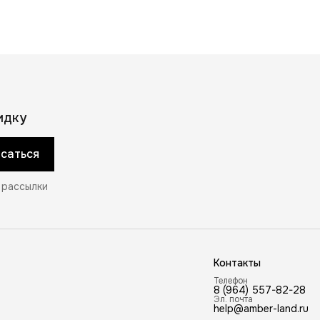
идку
саться
 рассылки
Контакты
Телефон
8 (964) 557-82-28
Эл. почта
help@amber-land.ru