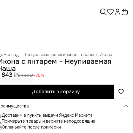
ом и сад
›
Ритуальные, религиозные товары
›
Икона
лавная
›
Икона с янтарем - Неупиваемая
Чаша
1 843 ₽
6 143 ₽
−
70
%
Добавить в корзину
Преимущества
Доставим в пункты выдачи Яндекс Маркета
Примерьте товары и верните неподходящие
Оплаивайте после примерки