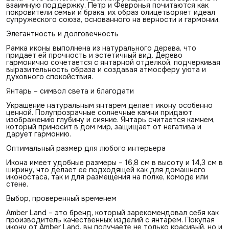
взаимную поддержку. Петр и Февронья почитаются как
покровители семьи и брака, их образ олицетворяет идеал
супружеского союза, основанного на верности и гармонии.
Элегантность и долговечность
Рамка иконы выполнена из натурального дерева, что
придает ей прочность и эстетичный вид. Дерево
гармонично сочетается с янтарной отделкой, подчеркивая
выразительность образа и создавая атмосферу уюта и
духовного спокойствия.
Янтарь – символ света и благодати
Украшение натуральным янтарем делает икону особенно
ценной. Полупрозрачные солнечные камни придают
изображению глубину и сияние. Янтарь считается камнем,
который приносит в дом мир, защищает от негатива и
дарует гармонию.
Оптимальный размер для любого интерьера
Икона имеет удобные размеры – 16,8 см в высоту и 14,3 см в
ширину, что делает ее подходящей как для домашнего
иконостаса, так и для размещения на полке, комоде или
стене.
Выбор, проверенный временем
Amber Land – это бренд, который зарекомендовал себя как
производитель качественных изделий с янтарем. Покупая
икону от Amber Land, вы получаете не только красивый, но и