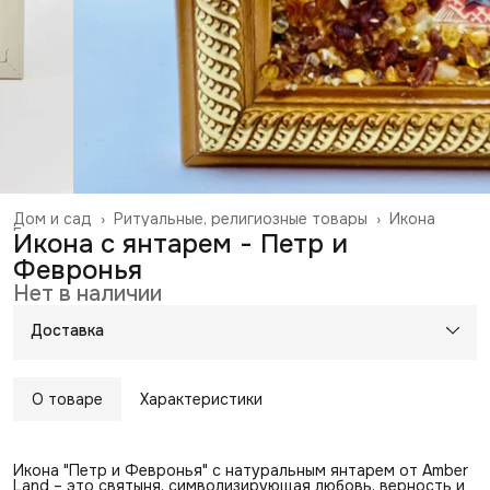
Дом и сад
›
Ритуальные, религиозные товары
›
Икона
Главная
›
Икона с янтарем - Петр и
Февронья
Нет в наличии
Доставка
О товаре
Характеристики
Икона "Петр и Февронья" с натуральным янтарем от Amber
Land – это святыня, символизирующая любовь, верность и