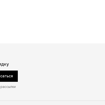
идку
саться
 рассылки