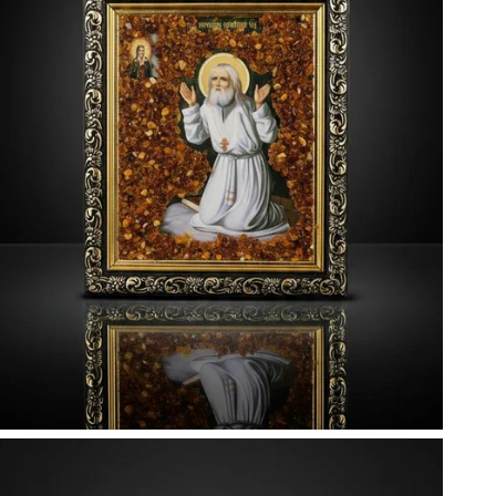
И
ш
и
с
В
A
п
и
д
И
И
р
п
п
в