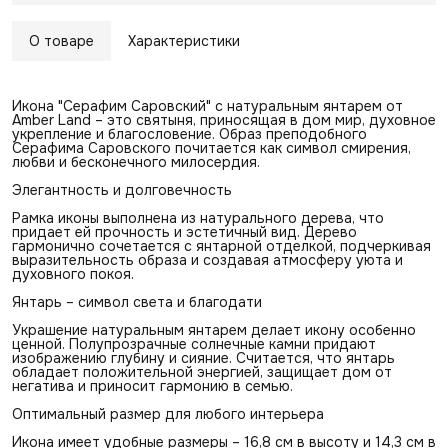
О товаре
Характеристики
Икона "Серафим Саровский" с натуральным янтарем от
Amber Land – это святыня, приносящая в дом мир, духовное
укрепление и благословение. Образ преподобного
Серафима Саровского почитается как символ смирения,
любви и бесконечного милосердия.
Элегантность и долговечность
Рамка иконы выполнена из натурального дерева, что
придает ей прочность и эстетичный вид. Дерево
гармонично сочетается с янтарной отделкой, подчеркивая
выразительность образа и создавая атмосферу уюта и
духовного покоя.
Янтарь – символ света и благодати
Украшение натуральным янтарем делает икону особенно
ценной. Полупрозрачные солнечные камни придают
изображению глубину и сияние. Считается, что янтарь
обладает положительной энергией, защищает дом от
негатива и приносит гармонию в семью.
Оптимальный размер для любого интерьера
Икона имеет удобные размеры – 16,8 см в высоту и 14,3 см в