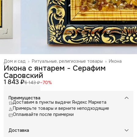
Дом и сад
›
Ритуальные, религиозные товары
›
Икона
Главная
›
Икона с янтарем - Серафим
Саровский
1 843 ₽
6 143 ₽
−
70
%
Преимущества
Доставим в пункты выдачи Яндекс Маркета
Примерьте товары и верните неподходящие
Оплаивайте после примерки
Доставка