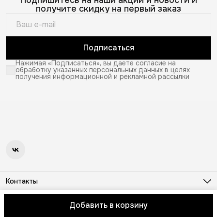
получите скидку на первый заказ
Подписаться
Нажимая «Подписаться», вы даете согласие на
обработку указанных персональных данных в целях
получения информационной и рекламной рассылки
Контакты
Телефон
8 (964) 557-82-28
Добавить в корзину
© Amber Land
Оплата
Доставка
Правила возврата
Реквизиты
Оф
Эл. почта
help@amber-land.ru