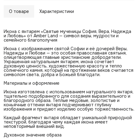
О товаре
Характеристики
Икона с янтарем «Святые мученицы София, Вера, Надежда
и Любовь» от Amber Land — символ веры, мудрости и
семейного благополучия
Икона с изображением святой Софии и её дочерей Веры,
Надежды и Любови — это особая православная святыня,
олицетворяющая главные христианские добродетели.
Украшенная натуральным янтарем, икона сочетает
духовную ценность, художественную красоту и тепло
солнечного камня, который на протяжении веков считается
символом света, добра и Божьей благодати.
Материалы и оформление
Икона изготовлена с использованием натурального янтаря,
тщательно подобранного для создания выразительного и
благородного образа. Теплые медовые, золотистые и
коньячные оттенки янтаря подчеркивают глубину
изображения и придают изделию особую торжественность.
Каждый фрагмент янтаря обладает уникальной природной
текстурой, благодаря чему каждая икона имеет
неповторимый внешний вид.
Духовное значение образа