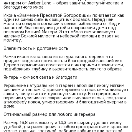
янтарем от Amber Land – образ защиты, заступничества и
благодатного мира
Икона «Знамение Пресвятой Богородицы» почитается как
один из самых сильных защитных образов. Перед ней
молятся о мире и согласии в семье, избавлении от бед и
напастей, благополучии детей и сохранении дома под
покровом Божией Матери. Этот образ символизирует
явление Божией милости и небесной помощи в ответ на
молитву.
Элегантность и долговечность
Рамка иконы выполнена из натурального дерева, что
придаёт изделию прочность и благородный внешний вид.
Дерево гармонично сочетается с янтарными элементами,
подчёркивая глубину и выразительность святого образа.
Янтарь – символ света и благодати
Украшение натуральным янтарём наполняет икону мягким
сиянием и теплом. С древних времён янтарь символизирует
защиту, силу света и духовную чистоту. Его природные
переливы усиливают сакральное звучание иконы, создавая
атмосферу покоя, умиротворения и благодатной энергии в
доме.
Оптимальный размер для любого интерьера
Размер 16,8 см в высоту и 14,3 см в ширину делает икону
удобной для размещения в любом пространстве: в красном
уголке, спальне, гостиной, рабочем кабинете или детской.