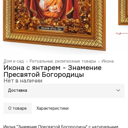
Дом и сад
›
Ритуальные, религиозные товары
›
Икона
Главная
›
Икона с янтарем - Знамение
Пресвятой Богородицы
Нет в наличии
Доставка
О товаре
Характеристики
Икона "Знамение Пресвятой Богородицы" с натуральным