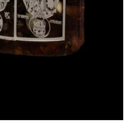
Г
К
у
Д
Д
Т
В