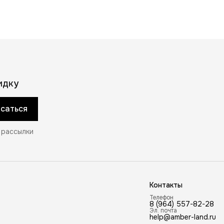
идку
саться
 рассылки
Контакты
Телефон
8 (964) 557-82-28
Эл. почта
help@amber-land.ru