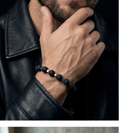
У
И
з
е
д
С
Л
з
п
т
у
с
Э
ц
A
у
м
т
и
п