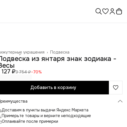
Бижутерные украшения
›
Подвеска
лавная
›
Галантерея и аксессуары
›
Подвеска из янтаря знак зодиака -
Весы
1 127 ₽
3 754 ₽
−
70
%
Добавить в корзину
Преимущества
Доставим в пункты выдачи Яндекс Маркета
Примерьте товары и верните неподходящие
Оплаивайте после примерки