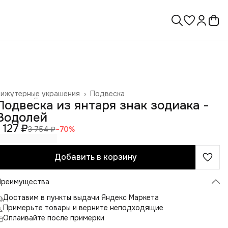
Бижутерные украшения
›
Подвеска
лавная
›
Галантерея и аксессуары
›
Подвеска из янтаря знак зодиака -
Водолей
1 127 ₽
3 754 ₽
−
70
%
Добавить в корзину
Преимущества
Доставим в пункты выдачи Яндекс Маркета
Примерьте товары и верните неподходящие
Оплаивайте после примерки