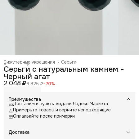
Бижутерные украшения
›
Серьги
Главная
›
Галантерея и аксессуары
›
Серьги с натуральным камнем -
Черный агат
2 048 ₽
6 825 ₽
−
70
%
Преимущества
Доставим в пункты выдачи Яндекс Маркета
Примерьте товары и верните неподходящие
Оплаивайте после примерки
Доставка