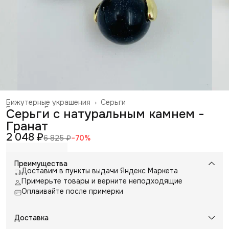
Бижутерные украшения
›
Серьги
Главная
›
Галантерея и аксессуары
›
Серьги с натуральным камнем -
Гранат
2 048 ₽
6 825 ₽
−
70
%
Преимущества
Доставим в пункты выдачи Яндекс Маркета
Примерьте товары и верните неподходящие
Оплаивайте после примерки
Доставка