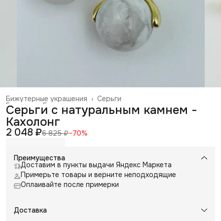
Бижутерные украшения
›
Серьги
Главная
›
Галантерея и аксессуары
›
Серьги с натуральным камнем -
Кахолонг
2 048 ₽
6 825 ₽
−
70
%
Преимущества
Доставим в пункты выдачи Яндекс Маркета
Примерьте товары и верните неподходящие
Оплаивайте после примерки
Доставка