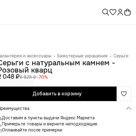
алантерея и аксессуары
›
Бижутерные украшения
›
Серьги
лавная
›
Серьги с натуральным камнем -
Розовый кварц
2 048 ₽
6 825 ₽
−
70
%
Добавить в корзину
Преимущества
Доставим в пункты выдачи Яндекс Маркета
Примерьте товары и верните неподходящие
Оплаивайте после примерки