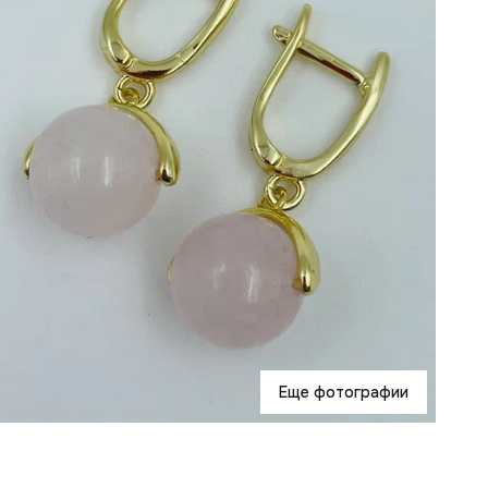
Р
В
Т
В
У
К
Г
П
К
у
Еще фотографии
В