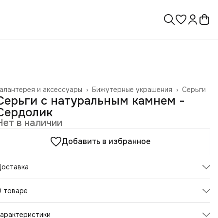
алантерея и аксессуары
›
Бижутерные украшения
›
Серьги
лавная
›
Серьги с натуральным камнем -
Сердолик
Нет в наличии
Добавить в избранное
Доставка
О товаре
ерьги с натуральным камнем - Сердолик
арактеристики