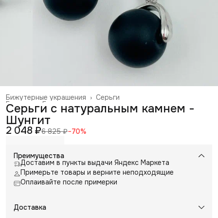
Бижутерные украшения
›
Серьги
Главная
›
Галантерея и аксессуары
›
Серьги с натуральным камнем -
Шунгит
2 048 ₽
6 825 ₽
−
70
%
Преимущества
Доставим в пункты выдачи Яндекс Маркета
Примерьте товары и верните неподходящие
Оплаивайте после примерки
Доставка