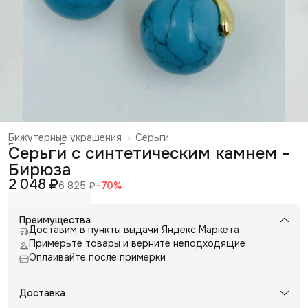
Бижутерные украшения
›
Серьги
Главная
›
Галантерея и аксессуары
›
Серьги с синтетическим камнем -
Бирюза
2 048 ₽
6 825 ₽
−
70
%
Преимущества
Доставим в пункты выдачи Яндекс Маркета
Примерьте товары и верните неподходящие
Оплаивайте после примерки
Доставка